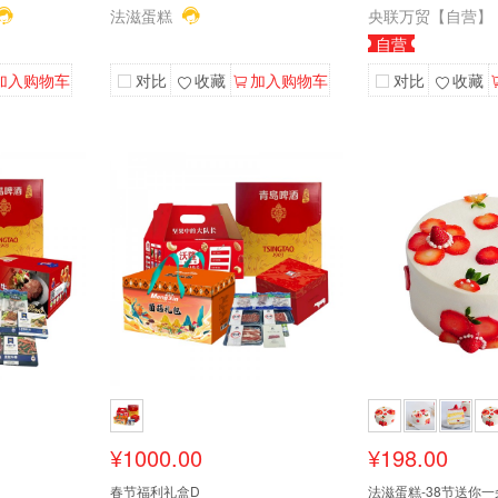
法滋蛋糕
央联万贸【自营】
自营
加入购物车
对比
收藏
加入购物车
对比
收藏
¥1000.00
¥198.00
春节福利礼盒D
法滋蛋糕-38节送你