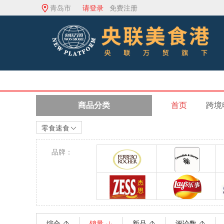
青岛市
请登录
免费注册
商品分类
首页
跨境
零食速食
品牌：
费列罗
嘉云糖
杰思
乐事
综合
销量
新品
评论数