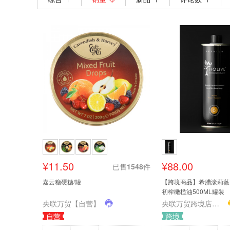
¥11.50
¥88.00
已售
1548
件
嘉云糖硬糖/罐
【跨境商品】希腊濠莉薇HO
初榨橄榄油500ML罐装
央联万贸【自营】
央联万贸跨境店铺（欧润佳）
自营
跨境