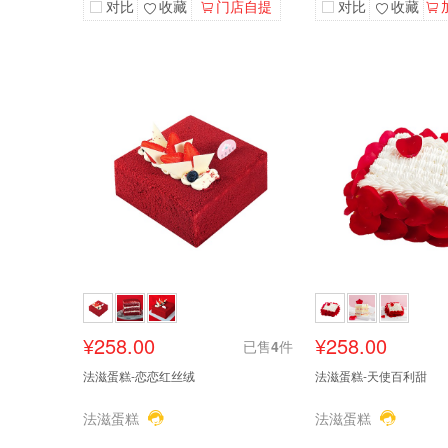
对比
收藏
门店自提
对比
收藏
¥258.00
¥258.00
已售
4
件
法滋蛋糕-恋恋红丝绒
法滋蛋糕-天使百利甜
法滋蛋糕
法滋蛋糕