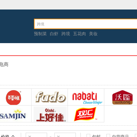
预制菜
白虾
跨境
五花肉
美妆
电商
百草味
福多
纳宝帝
沃隆
三进
上好佳
双汇
价格
包邮
自营商品
~