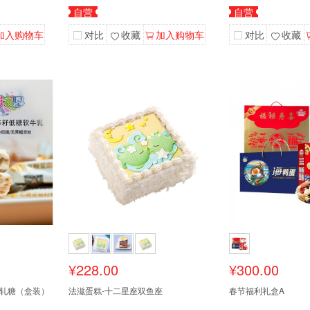
自营
自营
加入购物车
对比
收藏
加入购物车
对比
收藏
¥228.00
¥300.00
轧糖（盒装）
法滋蛋糕-十二星座双鱼座
春节福利礼盒A