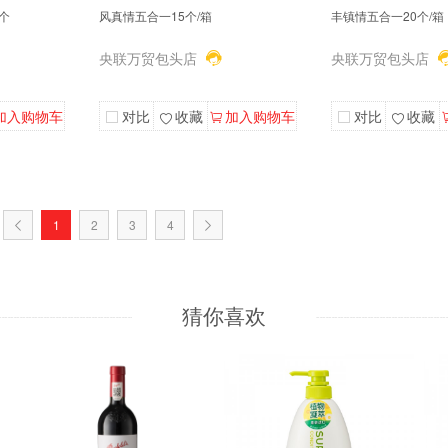
0个
风真情五合一15个/箱
丰镇情五合一20个/箱
央联万贸包头店
央联万贸包头店
加入购物车
对比
收藏
加入购物车
对比
收藏
1
2
3
4
猜你喜欢