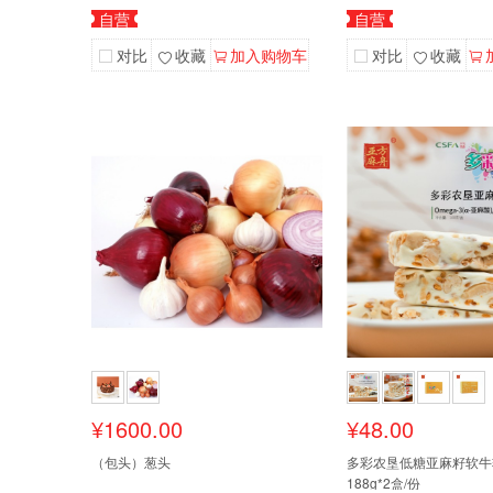
自营
自营
对比
收藏
加入购物车
对比
收藏
¥1600.00
¥48.00
（包头）葱头
多彩农垦低糖亚麻籽软牛
188g*2盒/份