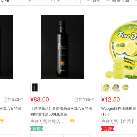
¥88.00
¥12.50
已售
522
件
已售
195
件
LIVE 特级
【跨境商品】希腊濠莉薇HOLIVE 特级
Woogie牌柠檬味糖果
初榨橄榄油500ML瓶装
-16 ）
央联万贸跨境店铺（欧润佳）
央联万贸【自营】
跨境
自营