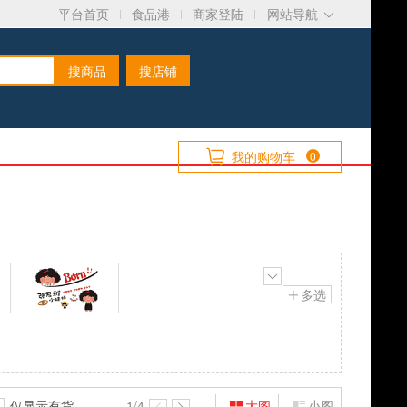
平台首页
食品港
商家登陆
网站导航
搜商品
搜店铺
我的购物车
0
多选
张君雅
仅显示有货
1
/4
大图
小图